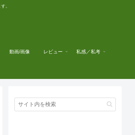
ます。
動画/画像
レビュー
私感／私考