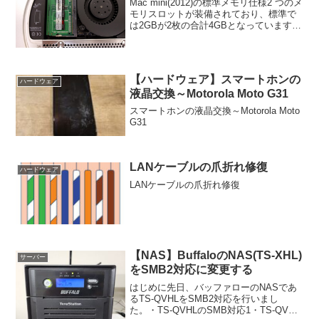
Mac mini(2012)の標準メモリ仕様2 つのメ
モリスロットが装備されており、標準で
は2GBが2枚の合計4GBとなっています。
メモリ仕様は、PC3-12800 DDR3 204 ピ
ン SO-DIMMです。各スロットは、
2GB、4GB、...
【ハードウェア】スマートホンの
ハードウェア
液晶交換～Motorola Moto G31
スマートホンの液晶交換～Motorola Moto
G31
LANケーブルの爪折れ修復
ハードウェア
LANケーブルの爪折れ修復
【NAS】BuffaloのNAS(TS-XHL)
サーバー
をSMB2対応に変更する
はじめに先日、バッファローのNASであ
るTS-QVHLをSMB2対応を行いまし
た。・TS-QVHLのSMB対応1・TS-QVHL