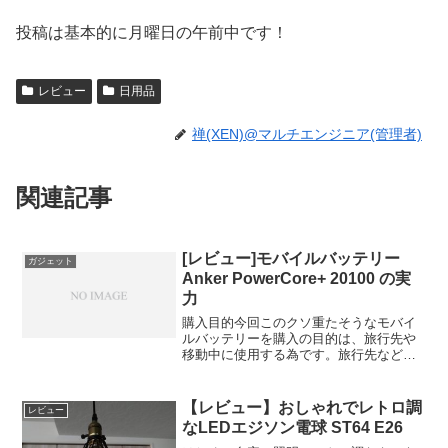
投稿は基本的に月曜日の午前中です！
レビュー
日用品
禅(XEN)@マルチエンジニア(管理者)
関連記事
[レビュー]モバイルバッテリー
ガジェット
Anker PowerCore+ 20100 の実
力
購入目的今回このクソ重たそうなモバイ
ルバッテリーを購入の目的は、旅行先や
移動中に使用する為です。旅行先などで
スマホで動画や写真を結構ハードに使用
すればすぐにバッテリー残量はなくなり
ます。自動車の車内でもシガーソケット
【レビュー】おしゃれでレトロ調
レビュー
から充電すればいいのです...
なLEDエジソン電球 ST64 E26