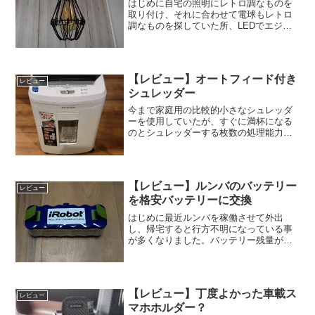
はじめに自宅の照明にレトロ調なものを
取り付け、それに合わせて電球もレトロ
調なものを探していた所、LEDでエジソ
ン電球タイプがある事が判明しました。
その中で比較した結果、比較的明るくて
消灯している時でもヴィンテージ感のあ
るものを選択しました。...
【レビュー】オートフィード付き
レビュー
シュレッダー
今まで家庭用の比較的小さなシュレッダ
ーを使用していたが、すぐに満杯になる
のとシュレッダーする枚数の処理能力を
上げる為に買い替えを検討。予算は
25,000円前後、25～35Lあたりの大きさで
検討。いろいろと調査していると、コピ
ー機みたいにオー...
【レビュー】ルンバのバッテリー
レビュー
を格安バッテリーに交換
はじめに最近ルンバを稼働させて外出
し、帰宅すると行方不明になっている事
が多くなりました。バッテリー残量が少
なくなって自動的にホームに戻ろうとす
るも、その前にバッテリー切れを起こし
てしまうのが原因だと思います。バッテ
リーの寿命ですね。前にマキ...
【レビュー】丁度よかった車載ス
レビュー
マホホルダー？