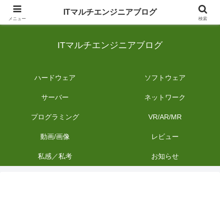
日常のIT業務を備忘録として発信。商品レビューやDIYの作業内容も投稿しま
ITマルチエンジニアブログ
す。
メニュー
検索
ITマルチエンジニアブログ
ハードウェア
ソフトウェア
サーバー
ネットワーク
プログラミング
VR/AR/MR
動画/画像
レビュー
私感／私考
お知らせ