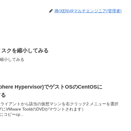
禅(XEN)@マルチエンジニア(管理者)
ディスクを縮小してみる
クを縮小してみる
Sphere Hypervisor)でゲストOSのCentOSに
する
reクライアントから該当の仮想マシンを右クリック2:メニューを選択
Mware TooldのDVDがマウントされます）
p等にコピーcp...