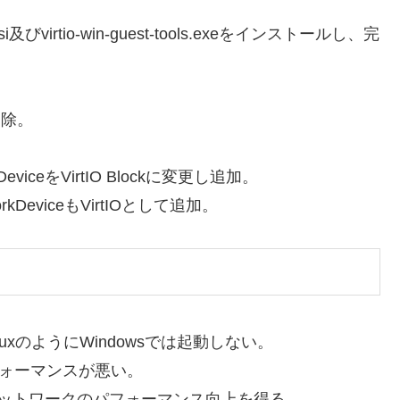
i及びvirtio-win-guest-tools.exeをインストールし、完
削除。
viceをVirtIO Blockに変更し追加。
workDeviceもVirtIOとして追加。
uxのようにWindowsでは起動しない。
フォーマンスが悪い。
びネットワークのパフォーマンス向上を得る。