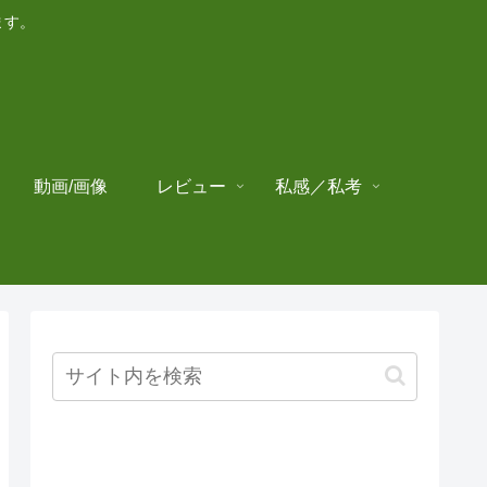
ます。
動画/画像
レビュー
私感／私考