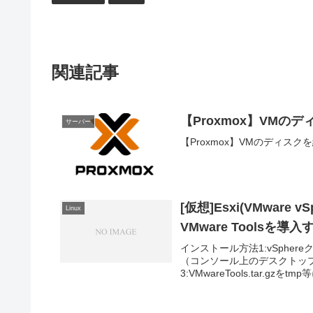
関連記事
【Proxmox】VMの
サーバー
【Proxmox】VMのディス
[仮想]Esxi(VMware v
Linux
VMware Toolsを導入
インストール方法1:vSphe
（コンソール上のデスクトップにV
3:VMwareTools.tar.gzをtm