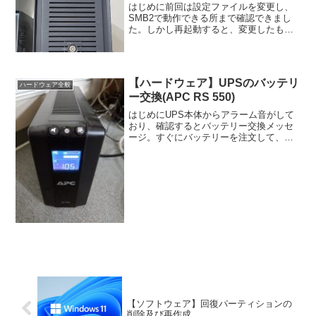
はじめに前回は設定ファイルを変更し、
SMB2で動作できる所まで確認できまし
た。しかし再起動すると、変更したもの
が初期値に戻ってしまってsmb2が無効な
る現象が発生しています。今回は再起動
してもsmb2が有効になるよう、設定変更
してみたいと思...
【ハードウェア】UPSのバッテリ
ハードウェア全般
ー交換(APC RS 550)
はじめにUPS本体からアラーム音がして
おり、確認するとバッテリー交換メッセ
ージ。すぐにバッテリーを注文して、交
換作業を行います。バッテリー交換手順
今回の機種は、APCのRS550です。今確
認するとバッテリー交換メッセージは消
灯され、通常運転...
【ソフトウェア】回復パーティションの
削除及び再作成