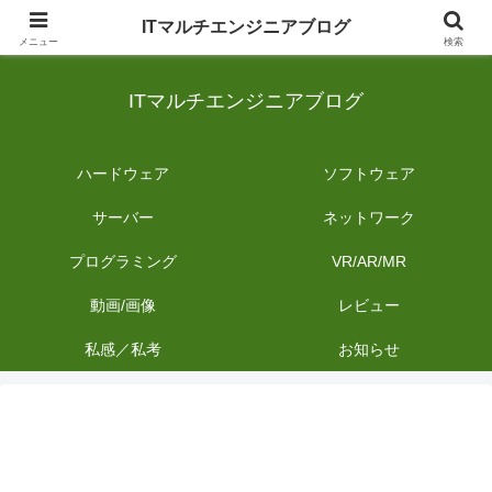
日常のIT業務を備忘録として発信。商品レビューやDIYの作業内容も投稿しま
ITマルチエンジニアブログ
す。
メニュー
検索
ITマルチエンジニアブログ
ハードウェア
ソフトウェア
サーバー
ネットワーク
プログラミング
VR/AR/MR
動画/画像
レビュー
私感／私考
お知らせ