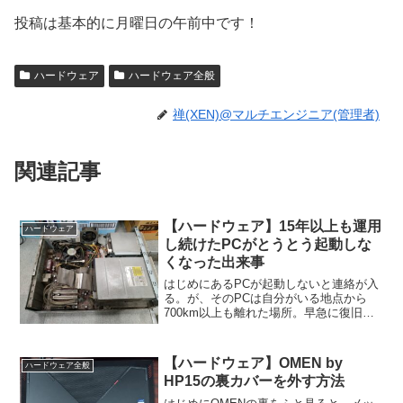
投稿は基本的に月曜日の午前中です！
ハードウェア
ハードウェア全般
禅(XEN)@マルチエンジニア(管理者)
関連記事
【ハードウェア】15年以上も運用
ハードウェア
し続けたPCがとうとう起動しな
くなった出来事
はじめにあるPCが起動しないと連絡が入
る。が、そのPCは自分がいる地点から
700km以上も離れた場所。早急に復旧し
ないと、業務に支障が出る。とにかく現
状把握をする為に、電源投入時のビデオ
や写真を入手した。原因と対策電源投入
【ハードウェア】OMEN by
ハードウェア全般
後からモニタに一切...
HP15の裏カバーを外す方法