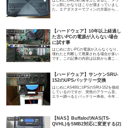
はじめにOMENの裏をふと見ると、メッ
シュ部にかなりほこりが溜まっていまし
た。エアダスターでフィンの方面から清
掃すると、なんとファンの中に巨大なほ
こりの塊が発見されました。あまりにも
巨大でフィン側から除去できるわけでも
なく、ファン側のメッシ...
【ハードウェア】10年以上経過し
ハードウェア
た古いPCの電源が入らない場合
に試す事
はじめに古いPCの電源が入らなくなり、
壊れたと判断して廃棄される場合が多い
です。この記事の内容は以前から書こう
と思っていたのですが、他の記事の絡み
やタイミングがあり遅くなってしまいま
した。まず起動しないPCを廃棄される前
【ハードウェア】サンケンSRU-
ハードウェア全般
に、試して頂きたい事...
152のUPSバッテリー交換
はじめにAS400にUPSのSRU-152を接続
しているのですが、突然のアラーム音。
エラー調べるとバッテリー寿命。今年に
入ってUPSのバッテリー寿命による交換
は4台目。なぜか重なります。UPSの仕様
対象のUPSは、サンケン社のSRU-152...
【NAS】BuffaloのNAS(TS-
サーバー
QVHL)をSMB2対応に変更する(2)