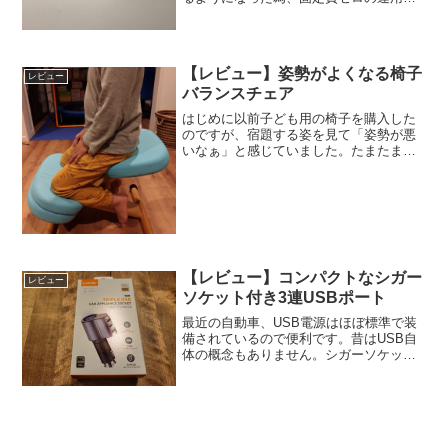
不可能になった。普段ほとんど使用しな
い固定電話とファックスだったので、固
定費ゼロ運用は非常にありがたかったの
だが・・・今後の運用はど...
【レビュー】姿勢がよくなる椅子
レビュー
バランスチェア
はじめに以前子ども用の椅子を購入した
のですが、宿題する姿を見て「姿勢が悪
いなぁ」と感じていました。たまたまシ
ョッピングセンターで姿勢がよくなる椅
子を見て座った事があり、今回は姿勢が
よくなる椅子にしようと決めました。使
用感組み立てが必要ですが...
【レビュー】コンパクトなシガー
レビュー
ソケット付き3連USBポート
最近の自動車、USB電源はほぼ標準で装
備されているので便利です。昔はUSB自
体の概念もありません。シガーソケット
から電源を取るようなアクセサリー商品
がたくさん販売されており、どれだけシ
ガーソケットを増やすか！・・・って感
じでしたよね。最近自...