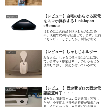
【レビュー】自宅のあらゆる家電
ガジェット
をスマホ操作する LinkJapan
eRemote
はじめにこの商品を購入したのは2015
年、現在で約4年が経過しています。以前
にもレビューしましたが、製品が進化し
ている事と今回家電製品を一新した事で
再度レビューを行ってみたいと思いま
す。 スマートスピーカーの対応やスマホ
【レビュー】しゃもじホルダー
レビュー
ソフトウェアの更新で...
みなさん、しゃもじ使用後はどこに置い
ていますか？以前はマーナのしゃもじを
使用しており、突起が付いているのでそ
のまま置いてもしゃもじの先端が浮き上
がって接触しないように工夫されていま
した。そのしゃもじもいよいよ米粒がく
っつくようになり、破棄す...
【レビュー】固定費ゼロの固定電
レビュー
話設置終了・・・
数年前に固定費ゼロの固定電話を設置し
たが、今年度より番号維持費が請求され
るようになった為、固定費ゼロの運用が