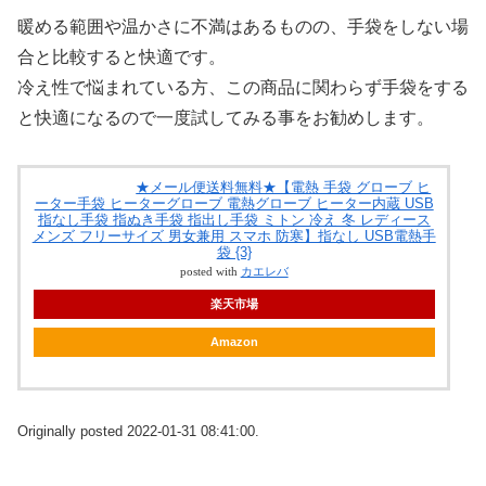
暖める範囲や温かさに不満はあるものの、手袋をしない場
合と比較すると快適です。
冷え性で悩まれている方、この商品に関わらず手袋をする
と快適になるので一度試してみる事をお勧めします。
★メール便送料無料★【電熱 手袋 グローブ ヒ
ーター手袋 ヒーターグローブ 電熱グローブ ヒーター内蔵 USB
指なし手袋 指ぬき手袋 指出し手袋 ミトン 冷え 冬 レディース
メンズ フリーサイズ 男女兼用 スマホ 防寒】指なし USB電熱手
袋 {3}
posted with
カエレバ
楽天市場
Amazon
Originally posted 2022-01-31 08:41:00.