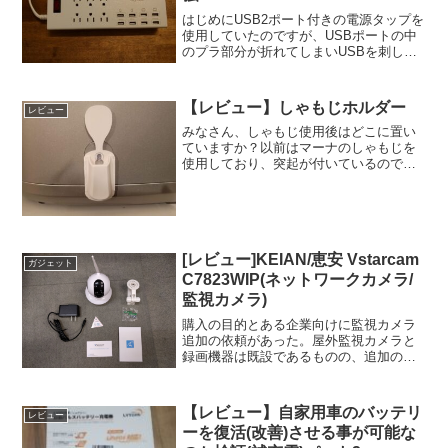
はじめにUSB2ポート付きの電源タップを
使用していたのですが、USBポートの中
のプラ部分が折れてしまいUSBを刺して
もスカスカですぐに抜けて充電もできな
いようになってしまいました。もう一方
の折れていないUSBポートへ刺しても充
【レビュー】しゃもじホルダー
レビュー
電せず、完全に...
みなさん、しゃもじ使用後はどこに置い
ていますか？以前はマーナのしゃもじを
使用しており、突起が付いているのでそ
のまま置いてもしゃもじの先端が浮き上
がって接触しないように工夫されていま
した。そのしゃもじもいよいよ米粒がく
っつくようになり、破棄す...
[レビュー]KEIAN/恵安 Vstarcam
ガジェット
C7823WIP(ネットワークカメラ/
監視カメラ)
購入の目的とある企業向けに監視カメラ
追加の依頼があった。屋外監視カメラと
録画機器は既設であるものの、追加のカ
メラは録画機器に接続の空きが無いので
これ以上増設できない。今回は屋内用監
視カメラになるので、ネットワークカメ
【レビュー】自家用車のバッテリ
レビュー
ラで十分と考え調査を行う...
ーを復活(改善)させる事が可能な