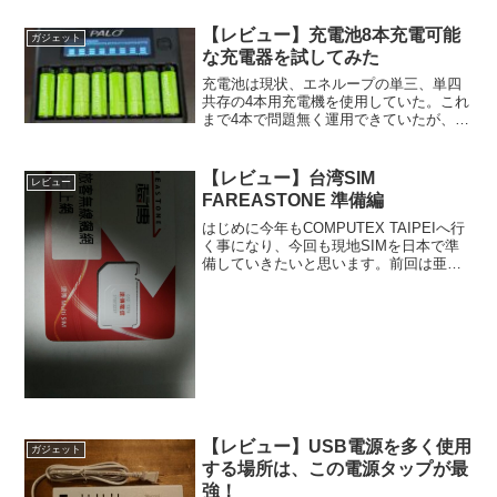
【レビュー】充電池8本充電可能
ガジェット
な充電器を試してみた
充電池は現状、エネループの単三、単四
共存の4本用充電機を使用していた。これ
まで4本で問題無く運用できていたが、充
電池を同時8本使用する用途が出てきたの
で充電機をそれに合わせて買い足す事に
した。8本用の充電機まずは商品選定の条
【レビュー】台湾SIM
レビュー
件を決める。1:...
FAREASTONE 準備編
はじめに今年もCOMPUTEX TAIPEIへ行
く事になり、今回も現地SIMを日本で準
備していきたいと思います。前回は亜太
電信を利用し特に不満点もありませんで
したが、今回はFarEastOneという別会社
のSIMを選択しました。亜太電信とF...
【レビュー】USB電源を多く使用
ガジェット
する場所は、この電源タップが最
強！