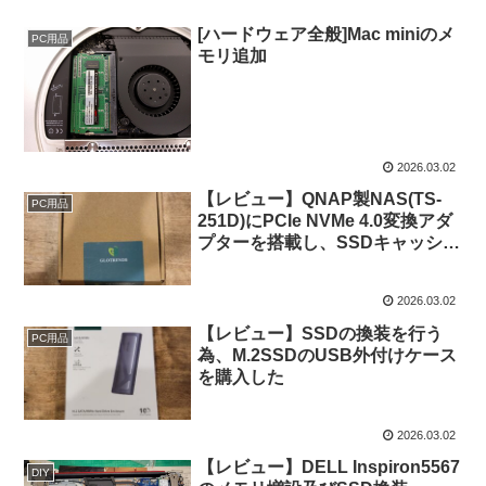
[ハードウェア全般]Mac miniのメ
PC用品
モリ追加
2026.03.02
【レビュー】QNAP製NAS(TS-
PC用品
251D)にPCIe NVMe 4.0変換アダ
プターを搭載し、SSDキャッシュ
を有効にしてみた
2026.03.02
【レビュー】SSDの換装を行う
PC用品
為、M.2SSDのUSB外付けケース
を購入した
2026.03.02
【レビュー】DELL Inspiron5567
DIY