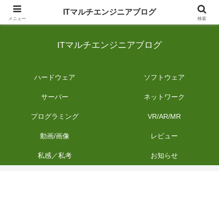
日常のIT業務を備忘録として発信。商品レビューやDIYの作業内容も投稿しま
ITマルチエンジニアブログ
す。
メニュー
検索
ITマルチエンジニアブログ
ハードウェア
ソフトウェア
サーバー
ネットワーク
プログラミング
VR/AR/MR
動画/画像
レビュー
私感／私考
お知らせ