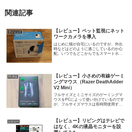
関連記事
【レビュー】ペット監視にネット
ガジェット
ワークカメラを導入
はじめに猫が自宅にいるのですが、外出
時などはどのように過ごしているのか心
配。いつでもどこからでもスマートホン
で状況確認できるように、ネットワーク
カメラを導入してみます。過去にも監視
用目的でVstarcamシリーズの屋内用や屋
外用を使用してい...
【レビュー】小さめの有線ゲーミ
PC用品
ングマウス（Razer DeathAdder
V2 Mini）
フルサイズとミニサイズのゲーミングマ
ウスをPCによって使い分けているのです
が、フルサイズマウスは長時間使用する
と指が痛くなってきます。手が小さい
（指が短い）事が原因だと思うのです
が、やはりマウスはストレスの無いよう
【レビュー】リビングはテレビで
レビュー
に自分の手のサイズに合わせ...
はなく、4Kの液晶モニターを設