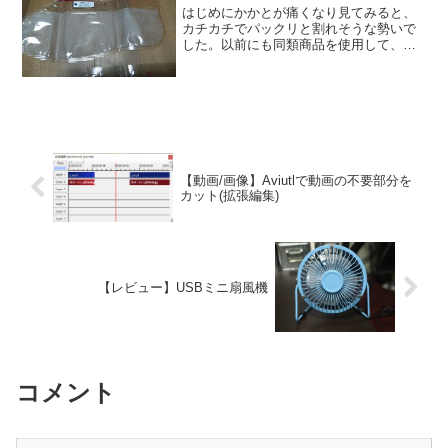
はじめにかかとが痛くなり見てみると、
カチカチでパックリと割れそうな勢いで
した。以前にも同類商品を使用して、簡
単に角質が取れてつるつるになった事が
あるので今回も期待して試してみる事に
しました。これまでは軽石や角質除去の
スクラッチなども使用して...
【動画/画像】Aviutlで動画の不要部分を
カット(拡張編集)
【レビュー】USBミニ扇風機
コメント