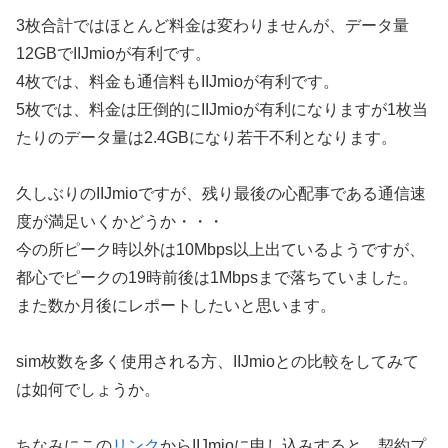
3枚合計ではほとんど料金は変わりませんが、データ量
12GBでIIJmioが有利です。
4枚では、料金も通信料もIIJmioが有利です。
5枚では、料金は圧倒的にIIJmioが有利になりますが1枚当
たりのデータ量は2.4GBになり若干不利となります。
久しぶりのIIJmioですが、残り最後の心配事である通信速
度が満足いくかどうか・・・
今の所ピーク時以外は10Mbps以上出ているようですが、
都心でピークの19時前後は1Mbpsまで落ちていました。
また数か月後にレポートしたいと思います。
sim枚数を多く使用される方、IIJmioとの比較をしてみて
は如何でしょうか。
ちなみにこの
リンク
からIIJmioに申し込みすると、契約プ