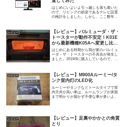
置してみた
はじめにいよいよ引っ越しも落ち着いた
ので、リビングの娯楽であるテレビ設置
の検討をしました。しかし、ここ数年間
は地上波テレビを見る事はほとんどあり
ません。むしろFireTVを見ることの方が
多いくらいです。当然新居には地デジア
【レビュー】バルミューダ・ザ・
レビュー
ンテナの備え付けも...
トースターが動作不安定！K01E
から最新機種K05Aへ変更し比
較！
はじめにある時期から我が家のバルミュ
ーダ・ザ・トースターの不具合が発生し
ました。2019/9に購入しているので、使
用後2年弱の出来事です。バルミューダ社
の素晴らしいサポートにより、継続して
使用する事になりました。また今回は前
【レビュー】M900Aルーミー/タ
レビュー
機種（K01E）...
ンク室内灯のLED化
ルーミーやタンクなどトールタイプで室
内天井が高い車は、ルームランプが床面
まで明かりが届かず不便な事が多いよう
です。更に純正ではひとつやふたつのウ
ェッジ球で賄っているので、どうしても
光量不足になってしまいます。今回は車
内灯を明るくしたい依頼が...
【レビュー】足裏やかかとの角質
レビュー
とり