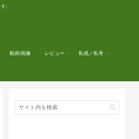
ます。
動画/画像
レビュー
私感／私考