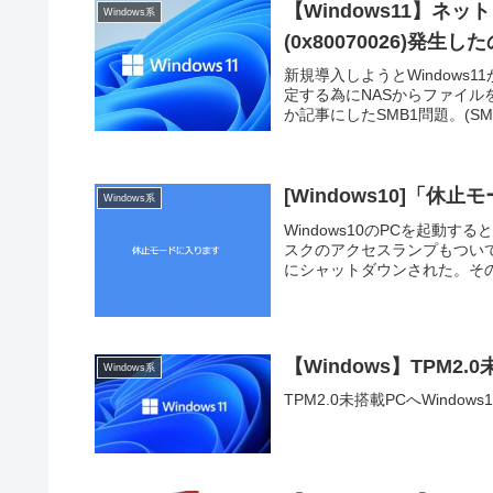
【Windows11】
Windows系
(0x80070026)発生
新規導入しようとWindows1
定する為にNASからファイル
か記事にしたSMB1問題。(SM
[Windows10]「
Windows系
Windows10のPCを起
スクのアクセスランプもつい
にシャットダウンされた。その
【Windows】TPM2
Windows系
TPM2.0未搭載PCへWindo