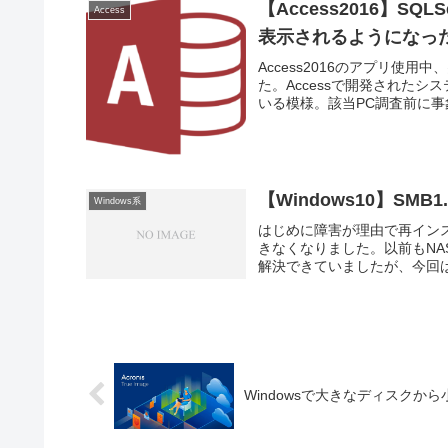
【Access2016】SQ
Access
表示されるようになっ
Access2016のアプリ使用
た。Accessで開発されたシス
いる模様。該当PC調査前に事象
【Windows10】S
Windows系
はじめに障害が理由で再インスト
きなくなりました。以前もNA
解決できていましたが、今回は
Windowsで大きなディスクから小さ