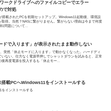
ネットワークドライブへのファイルコピーでエラー
したので対処
1が搭載されたPCを初期セットアップ。Windows11起動後、環境設
を取得。当然？NASに繋がりません。繋がらない理由は今まで何度
B1問題について...
休止モードで入ります」が表示されたまま動作しない
動すると、突然「休止モードに入ります」で動かなくなった。ハードディ
ていない。仕方なく電源早押しでシャットダウンを試みると、正常
後再度電源を投入するも「休止モー...
.0未搭載PCへWindows11をインストールする
ws11をインストールする