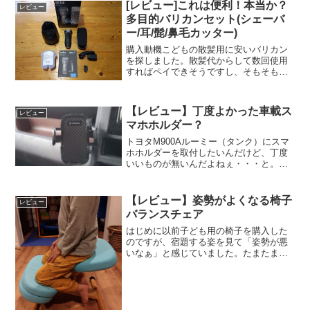
[レビュー]これは便利！本当か？
レビュー
ンドを導入してみた。さて...
多目的バリカンセット(シェーバ
ー/耳/髭/鼻毛カッター)
購入動機こどもの散髪用に安いバリカン
を探しました。散髪代からして数回使用
すればペイできそうですし、そもそもバ
リカンなんて使い捨てでいいと思い購入
しました。いろいろあります早速Amazon
でバリカンを探すと、でてくるでてく
【レビュー】丁度よかった車載ス
レビュー
る！こんなにも種類が...
マホホルダー？
トヨタM900Aルーミー（タンク）にスマ
ホホルダーを取付したいんだけど、丁度
いいものが無いんだよねぇ・・・と。丁
度いいものとは何だ？という事で、実車
両の車内を見ながら話しを聞いてみる
と・・・取付方法はいろいろあるけ
【レビュー】姿勢がよくなる椅子
レビュー
ど・・・そもそも基本的な車...
バランスチェア
はじめに以前子ども用の椅子を購入した
のですが、宿題する姿を見て「姿勢が悪
いなぁ」と感じていました。たまたまシ
ョッピングセンターで姿勢がよくなる椅
子を見て座った事があり、今回は姿勢が
よくなる椅子にしようと決めました。使
用感組み立てが必要ですが...