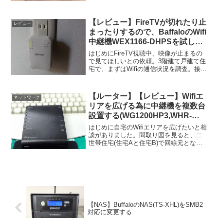
【レビュー】FireTVが切れたり止
レビュー
まったりするので、BaffaloのWifi
中継機WEX1166-DHPSを試して
みた
はじめにFireTV視聴中、映像が止まるの
で見てほしいとの依頼。3階建て戸建て住
宅で、まずはWifiの通信状況を調査。接続
と切断を繰り返しているような貧弱な状
況。原因はWifi環境のようです。続いてル
ーターの設置場所を確認。1階の中心に親
【ルーター】【レビュー】Wifiエ
ネットワーク
ル...
リアを広げる為に中継機を複数台
設置する(WG1200HP3,WHR-
G301N)
はじめに自宅のWifiエリアを広げたいと相
談がありました。間取り図を見ると、二
世帯住宅(住宅Aと住宅B)で回線元となる
ONUは1階の端でした。現状はONUから
無線ルーター親機(BuffaloのWHR-G301N)
を経由して、2階の子機(同型...
【NAS】BuffaloのNAS(TS-XHL)をSMB2
対応に変更する