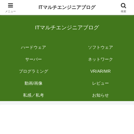
日常のIT業務を備忘録として発信。商品レビューやDIYの作業内容も投稿しま
ITマルチエンジニアブログ
す。
メニュー
検索
ITマルチエンジニアブログ
ハードウェア
ソフトウェア
サーバー
ネットワーク
プログラミング
VR/AR/MR
動画/画像
レビュー
私感／私考
お知らせ