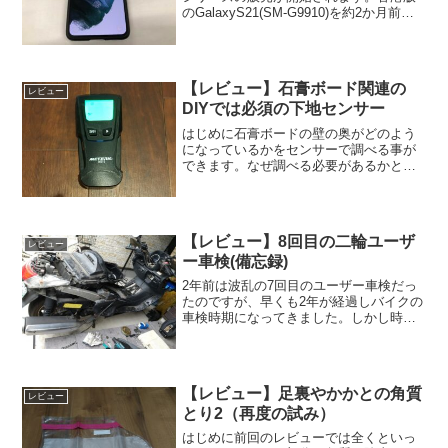
のGalaxyS21(SM-G9910)を約2か月前か
ら入手して使用していました。2021/4/22
の発売という事で、この機種の購入検討
されている方への参考にな...
【レビュー】石膏ボード関連の
レビュー
DIYでは必須の下地センサー
はじめに石膏ボードの壁の奥がどのよう
になっているかをセンサーで調べる事が
できます。なぜ調べる必要があるかとい
う事になるのですが、そもそも一般的な
石膏ボードは12.5mmの厚さしか無く脆い
ので、棚などを取り付ける場合に使用す
るネジやビスがすぐ...
【レビュー】8回目の二輪ユーザ
レビュー
ー車検(備忘録)
2年前は波乱の7回目のユーザー車検だっ
たのですが、早くも2年が経過しバイクの
車検時期になってきました。しかし時が
経つのは早いですね。新車購入してから8
回目の車検なので、16年目になります。
（新車時の車検有効は3年ですが、昔は2
年だったのです...
【レビュー】足裏やかかとの角質
レビュー
とり2（再度の試み）
はじめに前回のレビューでは全くといっ