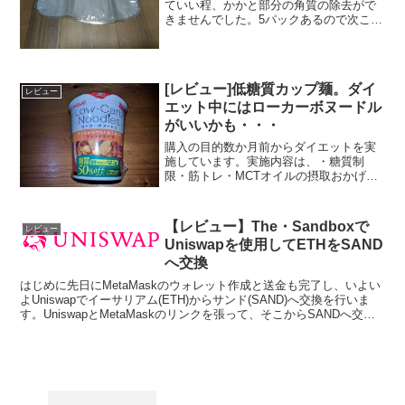
ていい程、かかと部分の角質の除去がで
きませんでした。5パックあるので次こそ
はと思い、再チャレンジです。かかとが
除去できない原因かかと部分の角質が取
れない原因は、液が十分にかかと付近へ
浸ってない事が考えられ...
[レビュー]低糖質カップ麺。ダイ
レビュー
エット中にはローカーボヌードル
がいいかも・・・
購入の目的数か月前からダイエットを実
施しています。実施内容は、・糖質制
限・筋トレ・MCTオイルの摂取おかげで
数キロの体重減、体脂肪率の低下、お腹
が凹むという好循環になっています。し
かし、炭水化物（糖質）好きには誘惑と
【レビュー】The・Sandboxで
レビュー
戦う事が必要なんです。パ...
Uniswapを使用してETHをSAND
へ交換
はじめに先日にMetaMaskのウォレット作成と送金も完了し、いよい
よUniswapでイーサリアム(ETH)からサンド(SAND)へ交換を行いま
す。UniswapとMetaMaskのリンクを張って、そこからSANDへ交換
するイメージです。U...