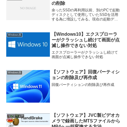
の削除
余ったSSDの再利用以前、別のPCで起動
ディスクとして使用していたSSDを活用
する為に増設してみる。現在の起動ディ
スクはHDDなので、圧縮や解凍の作業デ
ィスク、またはキャッシュとしてSSDを
活用する予定。そのあたりの状況変化も
【Windows10】エクスプローラ
Windows系
見たい。ディス...
ーがクラッシュし続けて画面が点
滅し操作できない対処
エクスプローラーがクラッシュし続けて
画面が点滅し操作できない対処
【ソフトウェア】回復パーティシ
Windows系
ョンの削除及び再作成
回復パーティションの削除及び再作成
【ソフトウェア】JVC製ビデオカ
ソフトウェア
メラで録画したMTSファイルから
MP4へ一括変換する方法