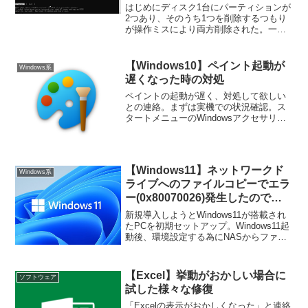
はじめにディスク1台にパーティションが
2つあり、そのうち1つを削除するつもり
が操作ミスにより両方削除された。一応
バックアップはあるものの、作業中の一
部データはバックアップが無い。パーテ
ィションの復旧と共に、データを救出を
【Windows10】ペイント起動が
Windows系
パーティション復活ツ...
遅くなった時の対処
ペイントの起動が遅く、対処して欲しい
との連絡。まずは実機での状況確認。ス
タートメニューのWindowsアクセサリ内
のショートカットである「ペイント」を
選択します。カップヌードルにお湯を入
れ、3分待って食べ始めてからようやく起
動するって感じ・...
【Windows11】ネットワークド
Windows系
ライブへのファイルコピーでエラ
ー(0x80070026)発生したので対
処
新規導入しようとWindows11が搭載され
たPCを初期セットアップ。Windows11起
動後、環境設定する為にNASからファイ
ルを取得。当然？NASに繋がりません。
繋がらない理由は今まで何度か記事にし
たSMB1問題。(SMB1問題について...
【Excel】挙動がおかしい場合に
ソフトウェア
試した様々な修復
「Excelの表示がおかしくなった」と連絡