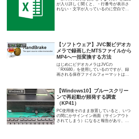
が入り詳しく聞くと、・行番号が表示さ
れない・文字が入っているのに空白で表
示される・特定の行番号以降が表示され
ないなど・・・以下、状況のスクショで
す。ちなみにインストールされていたの
はOffice20...
【ソフトウェア】JVC製ビデオカ
ソフトウェア
メラで録画したMTSファイルから
MP4へ一括変換する方法
はじめにビデオカメラはJVCの
「RX680」を使用しているのですが、録
画される保存ファイルフォーマットは
AVCHD（拡張子はmts）のみとなりま
す。本体以外で再生する場合はコーデッ
クが必要なのですが、この機種に付属さ
【Windows10】ブルースクリー
Windows系
れているソフトウェアによ...
ンで再起動が頻発する調査
（KP41）
PC使用後そのまま放置していると、いつ
の間にかサインイン画面（サインアウト
されてしまう）になると報告があり、し
かも数時間に数回発生していると報告を
受けました。状況把握の為にイベントビ
ューワーを参照すると、重大なエラーと