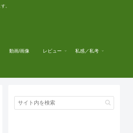
ます。
動画/画像
レビュー
私感／私考