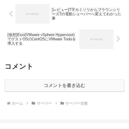
[レビュー]T字カミソリからブラウンシリ
ーズ7の電動シェーバーへ変えてわかった
事
[仮想]Esxi(VMware vSphere Hypervisor)
でゲストOSのCentOSにVMware Toolsを
導入する
コメント
コメントを書き込む
ホーム
サーバー
サーバー全般