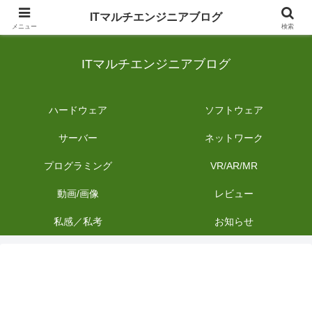
日常のIT業務を備忘録として発信。商品レビューやDIYの作業内容も投稿しま
ITマルチエンジニアブログ
す。
メニュー
検索
ITマルチエンジニアブログ
ハードウェア
ソフトウェア
サーバー
ネットワーク
プログラミング
VR/AR/MR
動画/画像
レビュー
私感／私考
お知らせ