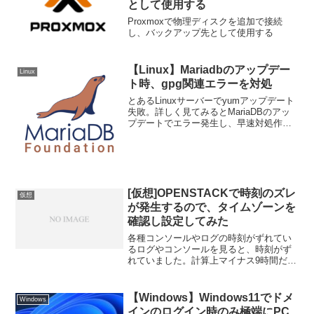
として使用する
Proxmoxで物理ディスクを追加で接続
し、バックアップ先として使用する
【Linux】Mariadbのアップデー
Linux
ト時、gpg関連エラーを対処
とあるLinuxサーバーでyumアップデート
失敗。詳しく見てみるとMariaDBのアッ
プデートでエラー発生し、早速対処作業
を行う。手順具体的なエラー表示は、エ
ラーGPG 鍵の取得に失敗しました:
curl#37 - "Couldn't op...
[仮想]OPENSTACKで時刻のズレ
仮想
が発生するので、タイムゾーンを
確認し設定してみた
各種コンソールやログの時刻がずれてい
るログやコンソールを見ると、時刻がず
れていました。計算上マイナス9時間だっ
たので、UTCの設定になっている事はす
ぐにわかりました。ダッシュボードから
変更GUIのダッシュボードから設定変更
【Windows】Windows11でドメ
Windows
は可能です。右上の...
インのログイン時のみ極端にPC