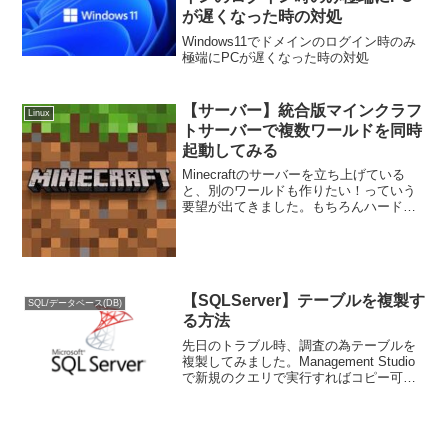
が遅くなった時の対処
Windows11でドメインのログイン時のみ
極端にPCが遅くなった時の対処
【サーバー】統合版マインクラフ
Linux
トサーバーで複数ワールドを同時
起動してみる
Minecraftのサーバーを立ち上げている
と、別のワールドも作りたい！っていう
要望が出てきました。もちろんハードウ
ェアの性能が許容範囲であれば、全く不
可能ではございません。「ハイやります
よ！喜んで！」早速、作業に取り掛かり
ます。手順手順は...
【SQLServer】テーブルを複製す
SQL/データベース(DB)
る方法
先日のトラブル時、調査の為テーブルを
複製してみました。Management Studio
で新規のクエリで実行すればコピー可能
です。複製方法複製方法は以下の通りで
す。SELECT * INTO 複製先テーブル
FROM 複製元テーブルこれで実...