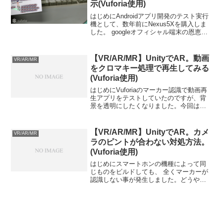
示(Vuforia使用)
はじめにAndroidアプリ開発のテスト実行
機として、数年前にNexus5Xを購入しま
した。 googleオフィシャル端末の恩恵を
受け、ARCoreにも対応しておりARアプ
リの動作確認を行っていました。しかし
流石に最近はスペック的に不満が出...
【VR/AR/MR】UnityでAR。動画
VR/AR/MR
をクロマキー処理で再生してみる
(Vuforia使用)
はじめにVuforiaのマーカー認識で動画再
生アプリをテストしていたのですが、背
景を透明にしたくなりました。今回は、
その作業手順を残しておきたいと思いま
す。流れ作業の流れは以下の通りです。
1:シェーダーを作成2:マテリアルを作成
【VR/AR/MR】UnityでAR。カメ
VR/AR/MR
3:Quad...
ラのピントが合わない対処方法。
(Vuforia使用)
はじめにスマートホンの機種によって同
じものをビルドしても、 全くマーカーが
認識しない事が発生しました。どうやら
カメラのオートフォーカスが作動してい
ない事が原因です。ARCameraでオート
フォーカスが働くようにしてみました。
対処方法Vufo...