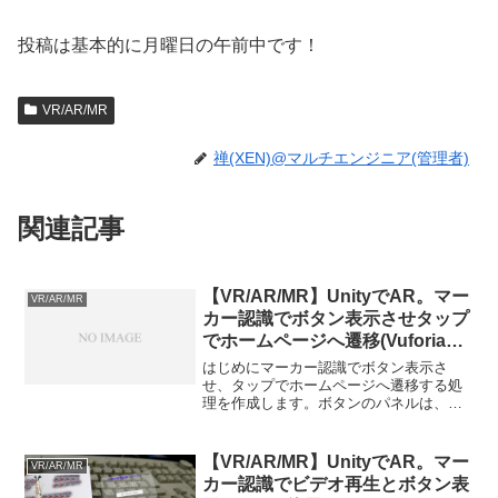
投稿は基本的に月曜日の午前中です！
VR/AR/MR
禅(XEN)@マルチエンジニア(管理者)
関連記事
【VR/AR/MR】UnityでAR。マー
VR/AR/MR
カー認識でボタン表示させタップ
でホームページへ遷移(Vuforia使
用)
はじめにマーカー認識でボタン表示さ
せ、タップでホームページへ遷移する処
理を作成します。ボタンのパネルは、見
やすくする為に色をつけて透過処理して
います。流れ1:UI領域作成2:背景設定3:ボ
タン作成4:スクリプト作成 作業内容1: UI
【VR/AR/MR】UnityでAR。マー
VR/AR/MR
領域作...
カー認識でビデオ再生とボタン表