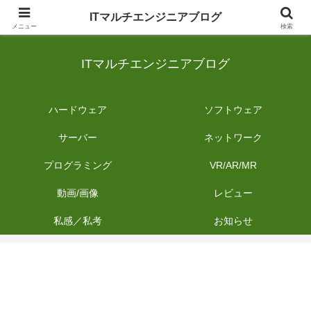
日常のIT業務を備忘録として発信。商品レビューやDIYの作業内容も投稿しま
ITマルチエンジニアブログ
す。
メニュー
検索
ITマルチエンジニアブログ
ハードウェア
ソフトウェア
サーバー
ネットワーク
プログラミング
VR/AR/MR
動画/画像
レビュー
私感／私考
お知らせ