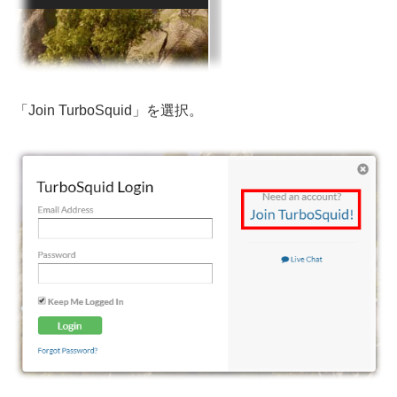
「Join TurboSquid」を選択。