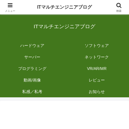
日常のIT業務を備忘録として発信。商品レビューやDIYの作業内容も投稿しま
ITマルチエンジニアブログ
す。
メニュー
検索
ITマルチエンジニアブログ
ハードウェア
ソフトウェア
サーバー
ネットワーク
プログラミング
VR/AR/MR
動画/画像
レビュー
私感／私考
お知らせ