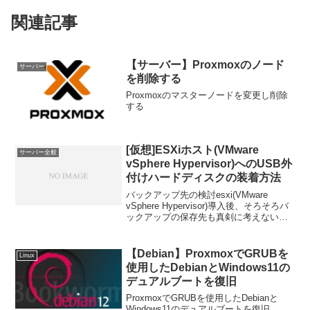
関連記事
【サーバー】Proxmoxのノード
サーバー
を削除する
Proxmoxのマスターノードを変更し削除
する
[仮想]ESXiホスト(VMware
サーバー全般
vSphere Hypervisor)へのUSB外
付けハードディスクの装着方法
バックアップ先の検討esxi(VMware
vSphere Hypervisor)導入後、そろそろバ
ックアップの保存先も真剣に考えないと
いけない事になってきました。NFSでは
容量の問題が時間がかかるので、USBの
外付けハードディスクへバック...
【Debian】ProxmoxでGRUBを
Linux
使用したDebianとWindows11の
デュアルブートを復旧
ProxmoxでGRUBを使用したDebianと
Windows11のデュアルブートを復旧