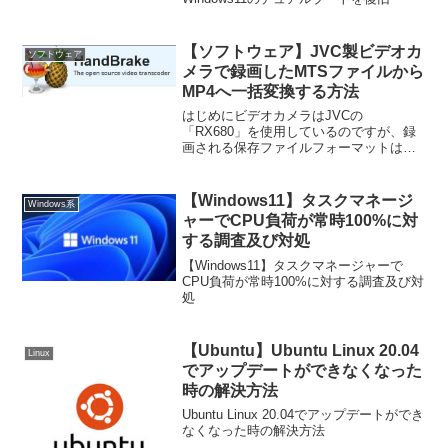
【ソフトウェア】JVC製ビデオカ
ソフトウェア
メラで録画したMTSファイルから
MP4へ一括変換する方法
はじめにビデオカメラはJVCの
「RX680」を使用しているのですが、録
画される保存ファイルフォーマットは
AVCHD（拡張子はmts）のみとなりま
す。本体以外で再生する場合はコーデッ
クが必要なのですが、この機種に付属さ
【Windows11】タスクマネージ
Windows系
れているソフトウェアによ...
ャーでCPU負荷が常時100%に対
する調査及び対処
【Windows11】タスクマネージャーで
CPU負荷が常時100%に対する調査及び対
処
【Ubuntu】Ubuntu Linux 20.04
Linux
でアップデートができなくなった
時の解決方法
Ubuntu Linux 20.04でアップデートができ
なくなった時の解決方法