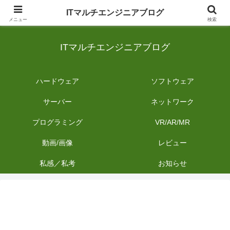
日常のIT業務を備忘録として発信。商品レビューやDIYの作業内容も投稿しま
ITマルチエンジニアブログ
す。
メニュー
検索
ITマルチエンジニアブログ
ハードウェア
ソフトウェア
サーバー
ネットワーク
プログラミング
VR/AR/MR
動画/画像
レビュー
私感／私考
お知らせ