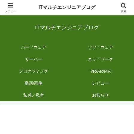
日常のIT業務を備忘録として発信。商品レビューやDIYの作業内容も投稿しま
ITマルチエンジニアブログ
す。
メニュー
検索
ITマルチエンジニアブログ
ハードウェア
ソフトウェア
サーバー
ネットワーク
プログラミング
VR/AR/MR
動画/画像
レビュー
私感／私考
お知らせ