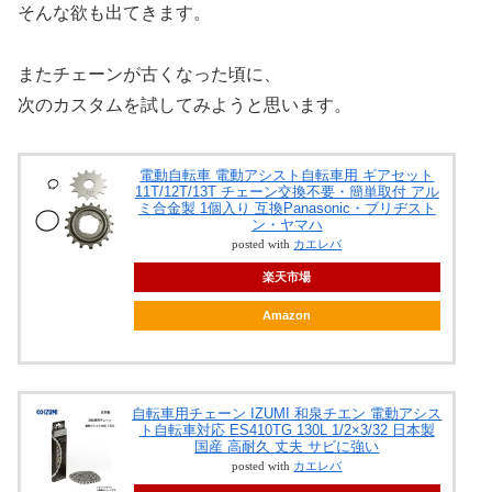
そんな欲も出てきます。
またチェーンが古くなった頃に、
次のカスタムを試してみようと思います。
電動自転車 電動アシスト自転車用 ギアセット
11T/12T/13T チェーン交換不要・簡単取付 アル
ミ合金製 1個入り 互換Panasonic・ブリヂスト
ン・ヤマハ
posted with
カエレバ
楽天市場
Amazon
自転車用チェーン IZUMI 和泉チエン 電動アシス
ト自転車対応 ES410TG 130L 1/2×3/32 日本製
国産 高耐久 丈夫 サビに強い
posted with
カエレバ