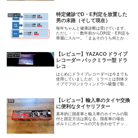
してきました。今回は3台以上の設置希望
なので、価格によってはネットワークカ
メラを3台設置するより...
特定健診でD・E判定を放置した
レビュー
男の末路（そして現在）
毎年ちゃんと健康診断は受けています。
ただし・・・数年前からD判定・E判定を
華麗にスルー。「まぁそのうち何とかな
るやろ」という、根拠ゼロのポジティブ
思考で生きてきました。そんなある日。
健保協会から赤紙（2通）が到着。いやも
【レビュー】YAZACO ドライブ
レビュー
うこれ、「そろそろ病...
レコーダー バックミラー型 ドラ
レコ
はじめにドライブレコーダーは今までも
使用していましたが、ミラーとは別体タ
イプでフロントウィンドウへ吸盤で取り
付けるタイプでした。長年使用している
と吸盤の威力が無くなって度々外れて落
下するという状況に見舞われ、今回バッ
【レビュー】輸入車のタイヤ交換
DIY
クミラー型への買い換えに...
に便利なタイヤリフター
基本的に国産車と輸入車のホイールの取
付と固定方法は異なる。国産車の場合、
ボルトにホイールの穴を合わせてナット
で固定。輸入車の場合、ボルトの穴とホ
イールの穴を合わせてボルトで固定。文