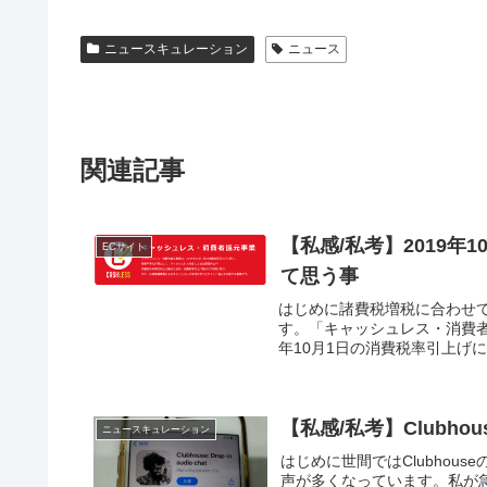
ニュースキュレーション
ニュース
関連記事
【私感/私考】2019
ECサイト
て思う事
はじめに諸費税増税に合わせ
す。「キャッシュレス・消費者
年10月1日の消費税率引上げに
【私感/私考】Clubh
ニュースキュレーション
はじめに世間ではClubho
声が多くなっています。私が