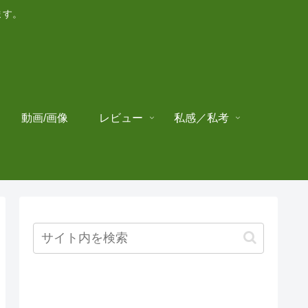
ます。
動画/画像
レビュー
私感／私考