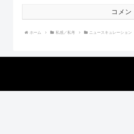
コメン
ホーム
私感／私考
ニュースキュレーション