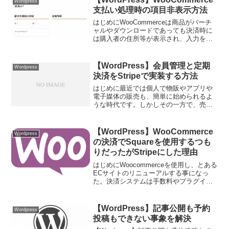
Wordpress
支払い処理時の項目非表示方法
はじめにWooCommerceは商品がバーチ
ャルやダウンロードであっても決済時に
は購入者の住所等が表示され、入力を求
められてしまいます。発送する必要が無
い商品の場合の住所入力は必要は無いの
で、購入者の入力の手間をなるべく省き
【WordPress】会員管理と定期
Wordpress
たいところです。...
決済をStripeで実装する方法
はじめに最近では個人で物販やアプリや
電子媒体の販売も、簡単に始められるよ
うな時代です。しかしその一方で、売上
はそこそこあるのに実際に入金される額
は思ったより少ないと感じられている方
も増えてきています。これは販売システ
【WordPress】WooCommerce
Wordpress
ムの決済手数料及びサイト...
の決済でSquareを使用するつも
りだったがStripeにした理由
はじめにWoocommerceを使用し、とある
ECサイトのリニューアルする事になっ
た。決済システムは手数料やプラグイン
連携を考慮し、現時点では過去にも導入
していたSquareかStripeの2択に絞ってい
た。最大の違い個人的に感じているSq...
【WordPress】記事公開も予約
Wordpress
投稿もできない事象を解決