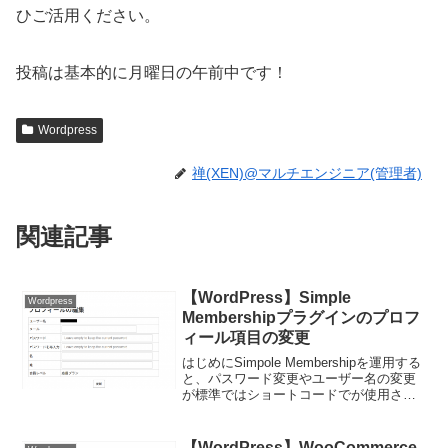
ひご活用ください。
投稿は基本的に月曜日の午前中です！
Wordpress
禅(XEN)@マルチエンジニア(管理者)
関連記事
【WordPress】Simple
Wordpress
Membershipプラグインのプロフ
ィール項目の変更
はじめにSimpole Membershipを運用する
と、パスワード変更やユーザー名の変更
が標準ではショートコードでが使用され
ています。日本国内でtoCのサービスを運
用すると、国やCompanyNameなどは不
要になって来ることも発生します...
【WordPress】WooCommerce