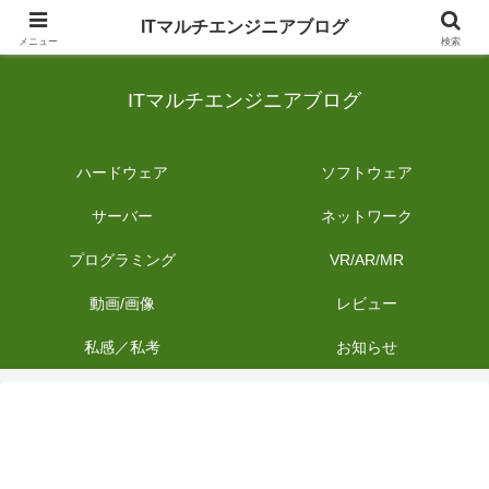
日常のIT業務を備忘録として発信。商品レビューやDIYの作業内容も投稿しま
ITマルチエンジニアブログ
す。
メニュー
検索
ITマルチエンジニアブログ
ハードウェア
ソフトウェア
サーバー
ネットワーク
プログラミング
VR/AR/MR
動画/画像
レビュー
私感／私考
お知らせ