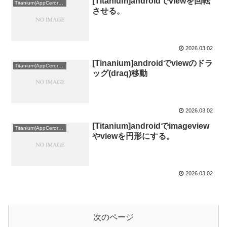
[Titanium]androidでviewを回転
Titanium(AppCerorater)
させる。
2026.03.02
[Tinanium]androidでviewのドラ
Titanium(AppCerorater)
ッグ(draq)移動
2026.03.02
[Titanium]androidでimageview
Titanium(AppCerorater)
やviewを円形にする。
2026.03.02
次のページ