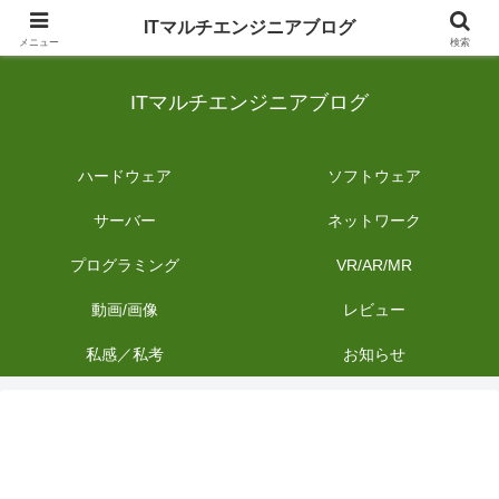
日常のIT業務を備忘録として発信。商品レビューやDIYの作業内容も投稿しま
ITマルチエンジニアブログ
す。
メニュー
検索
ITマルチエンジニアブログ
ハードウェア
ソフトウェア
サーバー
ネットワーク
プログラミング
VR/AR/MR
動画/画像
レビュー
私感／私考
お知らせ